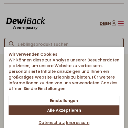
DE
|
EN
Wir verwenden Cookies
Wir können diese zur Analyse unserer Besucherdaten
Startseite
Unsere Kunden
Bäckereien
/
/
platzieren, um unsere Website zu verbessern,
personalisierte Inhalte anzuzeigen und Ihnen ein
großartiges Website-Erlebnis zu bieten. Für weitere
Vollsortiment mit wenig Aufwand in
Informationen zu den von uns verwendeten Cookies
Ihrem Betrieb
öffnen Sie die Einstellungen.
Einstellungen
In Zeiten von Fachkräftemangel sind innovative
Komplett-Lösungen gefragt. Mit unseren hochwertigen
Alle Akzeptieren
Tiefkühl-Backwaren bieten Sie Ihren Kunden ein
umfassendes Sortiment vom Brötchen bis zur Torte an.
Datenschutz
Impressum
Gerne auch nach Ihren Traditionsrezepten. Fragen Sie