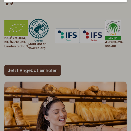
uns!
DE-ÖKO-034,
EU-/Nicht-EU-
4-1263-20-
Mehr unter:
Landwirtschaft
100-00
www.ra.org
Jetzt Angebot einholen