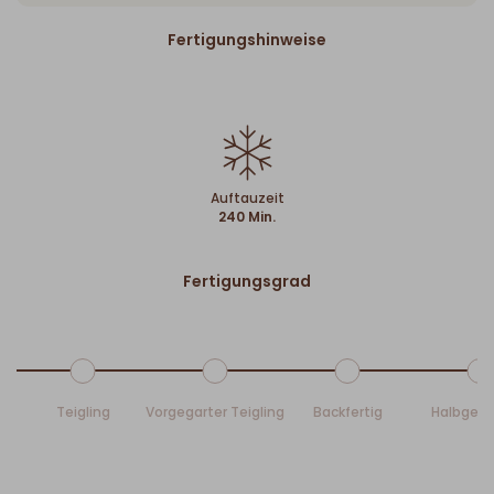
Fertigungshinweise
Auftauzeit
240 Min.
Fertigungsgrad
Teigling
Vorgegarter Teigling
Backfertig
Halbgeb