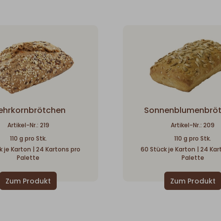
ehrkornbrötchen
Sonnenblumenbrö
Artikel-Nr.: 219
Artikel-Nr.: 209
110 g pro Stk.
110 g pro Stk.
 je Karton | 24 Kartons pro
60 Stück je Karton | 24 Ka
Palette
Palette