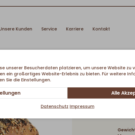
Unsere Kunden
Service
Karriere
Kontakt
se unserer Besucherdaten platzieren, um unsere Website zu v
en ein großartiges Website-Erlebnis zu bieten. Für weitere In
 Sie die Einstellungen.
tellungen
Alle Akze
Mitte
Datenschutz
Impressum
Gewicht