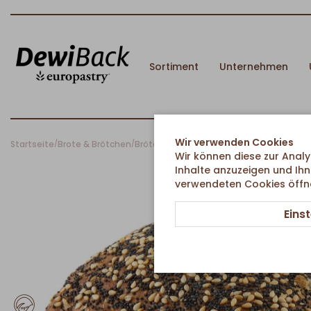
Sortiment
Unternehmen
Wir verwenden Cookies
Startseite
Brote & Brötchen
Brötchen
Mittel-Weltmeisterbrötchen
/
/
/
Wir können diese zur Analy
Inhalte anzuzeigen und Ihn
verwendeten Cookies öffnen
Eins