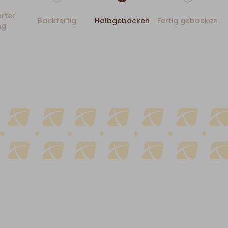
rter
Backfertig
Halbgebacken
Fertig gebacken
ng