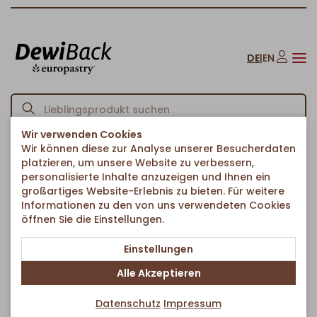
DE
|
EN
Wir verwenden Cookies
Wir können diese zur Analyse unserer Besucherdaten
Startseite
American Bakery
Muffins
Mini Muffin Mix
/
/
/
platzieren, um unsere Website zu verbessern,
Zurück zur Artikelübersicht
personalisierte Inhalte anzuzeigen und Ihnen ein
großartiges Website-Erlebnis zu bieten. Für weitere
Informationen zu den von uns verwendeten Cookies
öffnen Sie die Einstellungen.
Einstellungen
Alle Akzeptieren
Datenschutz
Impressum