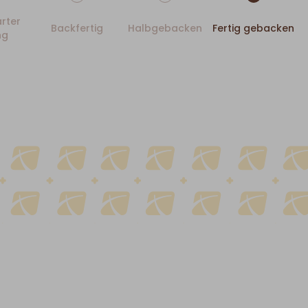
rter
Backfertig
Halbgebacken
Fertig gebacken
ng