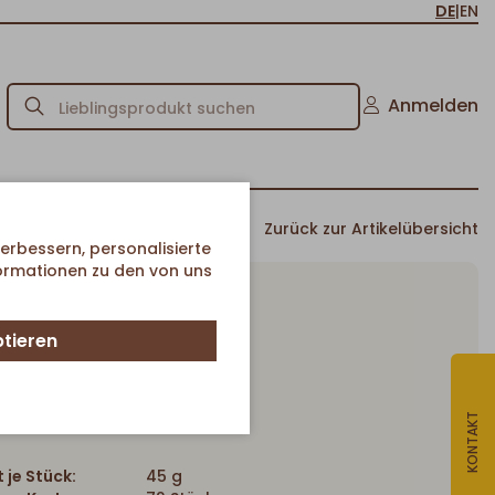
DE
|
EN
Anmelden
Zurück zur Artikelübersicht
erbessern, personalisierte
formationen zu den von uns
ptieren
Donut Natur
Artikel-Nr. 4900
KONTAKT
 je Stück:
45 g