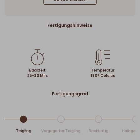
Fertigungshinweise
Backzeit
Temperatur
25-30 Min.
180° Celsius
Fertigungsgrad
Teigling
Vorgegarter Teigling
Backfertig
Halbgeb