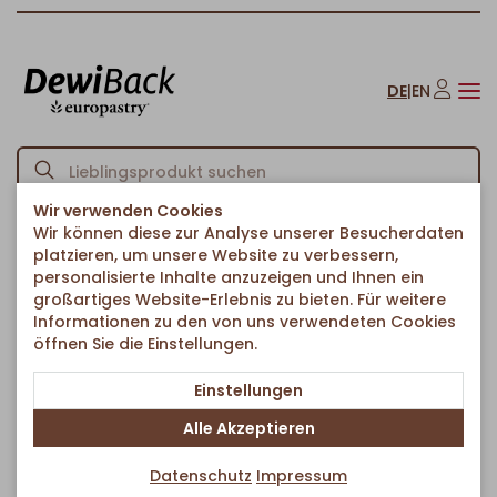
DE
|
EN
Wir verwenden Cookies
Wir können diese zur Analyse unserer Besucherdaten
Startseite
Herzhaftes & Ethno-Food
Ethno-Food
/
/
/
platzieren, um unsere Website zu verbessern,
Börekstange Hackfleisch
personalisierte Inhalte anzuzeigen und Ihnen ein
Zurück zur Artikelübersicht
großartiges Website-Erlebnis zu bieten. Für weitere
Informationen zu den von uns verwendeten Cookies
öffnen Sie die Einstellungen.
Einstellungen
Alle Akzeptieren
Datenschutz
Impressum