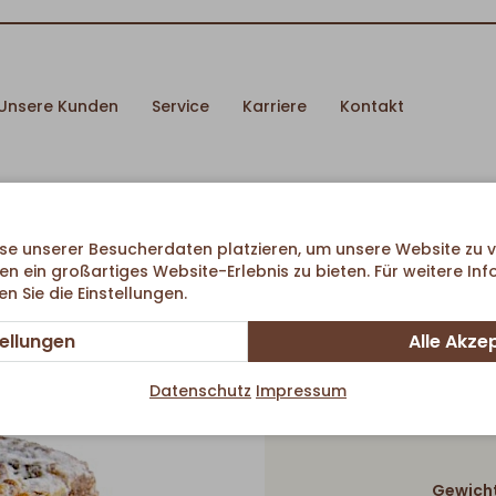
Unsere Kunden
Service
Karriere
Kontakt
se unserer Besucherdaten platzieren, um unsere Website zu v
en ein großartiges Website-Erlebnis zu bieten. Für weitere In
 Sie die Einstellungen.
Winte
tellungen
Alle Akze
Datenschutz
Impressum
Gewicht