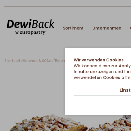
Sortiment
Unternehmen
Wir verwenden Cookies
Startseite
Kuchen & Süßes
Blechkuchen
Winterkuchen Schneesturm
/
/
/
Wir können diese zur Analy
Inhalte anzuzeigen und Ihn
verwendeten Cookies öffnen
Eins