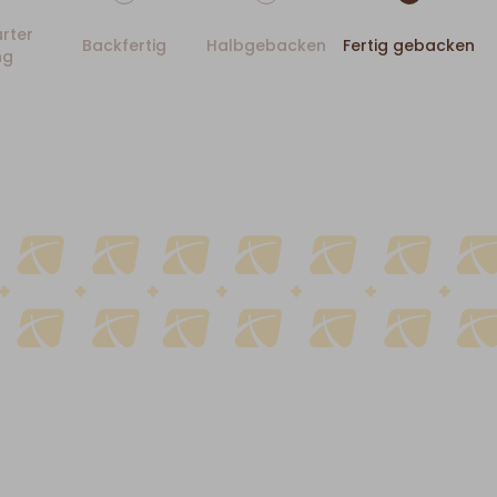
rter
Backfertig
Halbgebacken
Fertig gebacken
ng