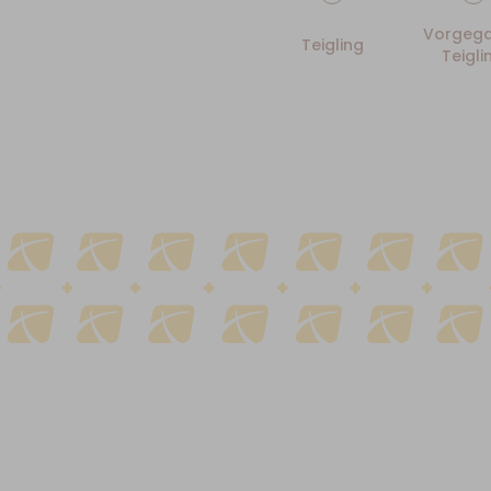
Vorgega
Teigling
Teigli