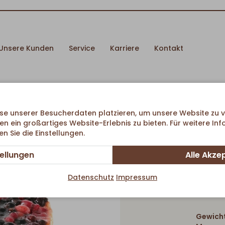
Unsere Kunden
Service
Karriere
Kontakt
se unserer Besucherdaten platzieren, um unsere Website zu v
en ein großartiges Website-Erlebnis zu bieten. Für weitere In
 Sie die Einstellungen.
tellungen
Alle Akze
Beeren-
Datenschutz
Impressum
Gewicht