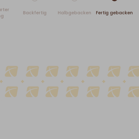
rter
Backfertig
Halbgebacken
Fertig gebacken
ng