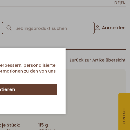
DE
|
EN
Anmelden
Zurück zur Artikelübersicht
erbessern, personalisierte
formationen zu den von uns
ptieren
Kebab Tasche
Artikel-Nr. 357
KONTAKT
 je Stück:
115 g