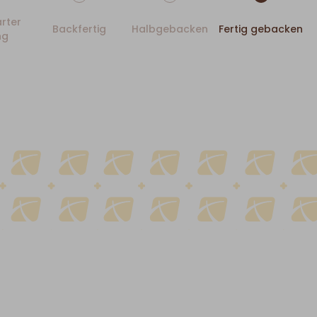
rter
Backfertig
Halbgebacken
Fertig gebacken
ng