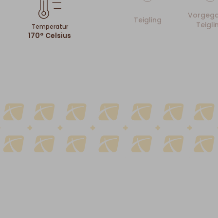
Vorgega
Teigling
Teigli
Temperatur
170° Celsius