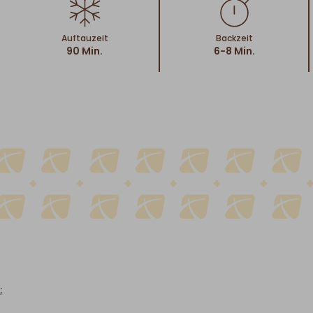
Auftauzeit
Backzeit
90 Min.
6-8 Min.
;