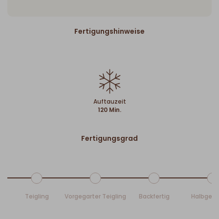
Fertigungshinweise
Auftauzeit
120 Min.
Fertigungsgrad
Teigling
Vorgegarter Teigling
Backfertig
Halbgeb