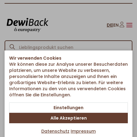
DE
|
EN
Wir verwenden Cookies
Wir können diese zur Analyse unserer Besucherdaten
Startseite
Kuchen & Süßes
Süße Stückchen
Plunder Nussschnecke
/
/
/
platzieren, um unsere Website zu verbessern,
Zurück zur Artikelübersicht
personalisierte Inhalte anzuzeigen und Ihnen ein
großartiges Website-Erlebnis zu bieten. Für weitere
Informationen zu den von uns verwendeten Cookies
öffnen Sie die Einstellungen.
Einstellungen
Alle Akzeptieren
Datenschutz
Impressum