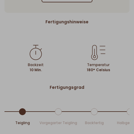
Fertigungshinweise
Backzeit
Temperatur
10 Min.
180° Celsius
Fertigungsgrad
Teigling
Vorgegarter Teigling
Backfertig
Halbgeb