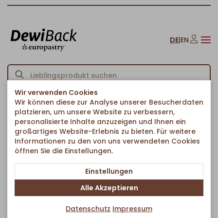
DE
|
EN
Wir verwenden Cookies
Wir können diese zur Analyse unserer Besucherdaten
Startseite
Herzhaftes & Ethno-Food
Herzhafte Snacks
/
/
/
platzieren, um unsere Website zu verbessern,
Yummies caprese
personalisierte Inhalte anzuzeigen und Ihnen ein
Zurück zur Artikelübersicht
großartiges Website-Erlebnis zu bieten. Für weitere
Informationen zu den von uns verwendeten Cookies
öffnen Sie die Einstellungen.
Einstellungen
Alle Akzeptieren
Datenschutz
Impressum