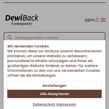
DE
|
EN
Wir verwenden Cookies
Wir können diese zur Analyse unserer Besucherdaten
Startseite
American Bakery
Donuts
Pink Heart Dots
/
/
/
platzieren, um unsere Website zu verbessern,
Zurück zur Artikelübersicht
personalisierte Inhalte anzuzeigen und Ihnen ein
großartiges Website-Erlebnis zu bieten. Für weitere
Informationen zu den von uns verwendeten Cookies
öffnen Sie die Einstellungen.
Einstellungen
Alle Akzeptieren
Datenschutz
Impressum