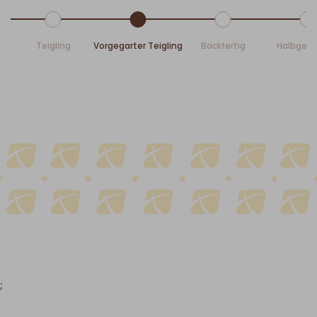
Teigling
Vorgegarter Teigling
Backfertig
Halbgeb
;