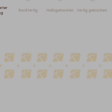
rter
Backfertig
Halbgebacken
Fertig gebacken
ng