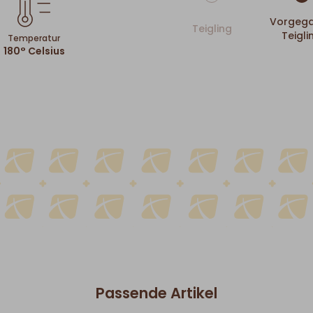
Vorgega
Teigling
Teigli
Temperatur
180° Celsius
Passende Artikel