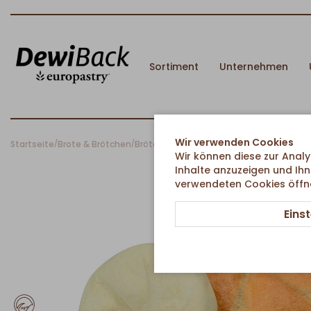
Sortiment
Unternehmen
Wir verwenden Cookies
Startseite
Brote & Brötchen
Brötchen
Kaiserbrötchen
/
/
/
Wir können diese zur Analy
Inhalte anzuzeigen und Ihn
verwendeten Cookies öffnen
Eins