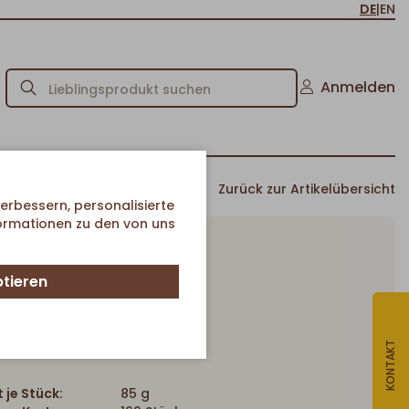
DE
|
EN
Anmelden
Zurück zur Artikelübersicht
erbessern, personalisierte
formationen zu den von uns
ptieren
Kaiserbrötchen
Artikel-Nr. 041
KONTAKT
 je Stück:
85 g