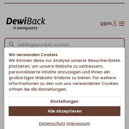
DE
|
EN
Wir verwenden Cookies
Wir können diese zur Analyse unserer Besucherdaten
Startseite
Brote & Brötchen
Brote & Ciabattas
/
/
/
platzieren, um unsere Website zu verbessern,
Klassisch Focaccia Cristallino
personalisierte Inhalte anzuzeigen und Ihnen ein
Zurück zur Artikelübersicht
großartiges Website-Erlebnis zu bieten. Für weitere
Informationen zu den von uns verwendeten Cookies
öffnen Sie die Einstellungen.
Einstellungen
Alle Akzeptieren
Datenschutz
Impressum