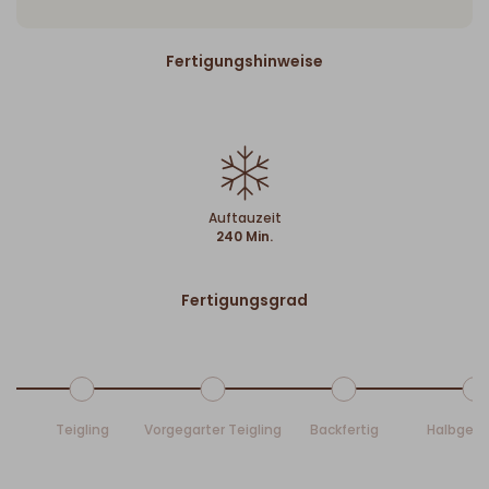
Fertigungshinweise
Auftauzeit
240 Min.
Fertigungsgrad
Teigling
Vorgegarter Teigling
Backfertig
Halbgeb