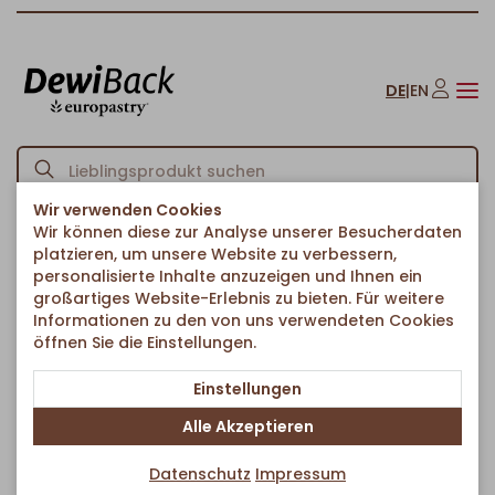
DE
|
EN
Wir verwenden Cookies
Wir können diese zur Analyse unserer Besucherdaten
Startseite
American Bakery
Donuts
Crystal Glaze Donut
/
/
/
platzieren, um unsere Website zu verbessern,
Zurück zur Artikelübersicht
personalisierte Inhalte anzuzeigen und Ihnen ein
großartiges Website-Erlebnis zu bieten. Für weitere
Informationen zu den von uns verwendeten Cookies
öffnen Sie die Einstellungen.
Einstellungen
Alle Akzeptieren
Datenschutz
Impressum