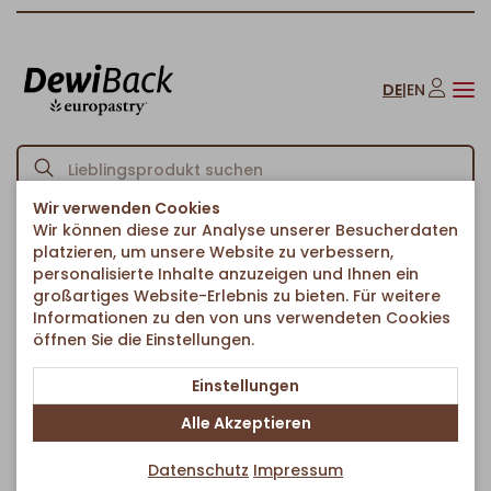
DE
|
EN
Wir verwenden Cookies
Wir können diese zur Analyse unserer Besucherdaten
Startseite
American Bakery
Donuts
Pop Dots Zitrone
/
/
/
platzieren, um unsere Website zu verbessern,
Zurück zur Artikelübersicht
personalisierte Inhalte anzuzeigen und Ihnen ein
großartiges Website-Erlebnis zu bieten. Für weitere
Informationen zu den von uns verwendeten Cookies
öffnen Sie die Einstellungen.
Einstellungen
Alle Akzeptieren
Datenschutz
Impressum