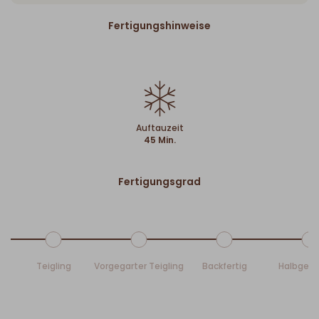
Fertigungshinweise
Auftauzeit
45 Min.
Fertigungsgrad
Teigling
Vorgegarter Teigling
Backfertig
Halbgeb