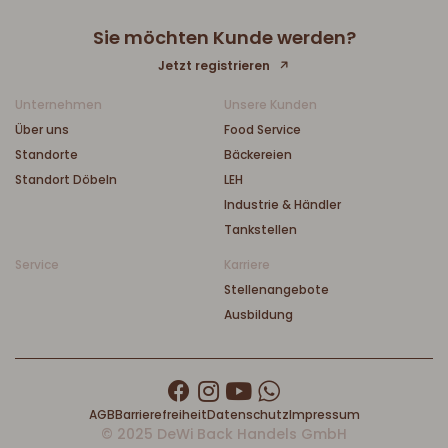
Sie möchten Kunde werden?
Jetzt registrieren
Unternehmen
Unsere Kunden
Über uns
Food Service
Standorte
Bäckereien
Standort Döbeln
LEH
Industrie & Händler
Tankstellen
Service
Karriere
Stellenangebote
Ausbildung
AGB
Barrierefreiheit
Datenschutz
Impressum
© 2025 DeWi Back Handels GmbH