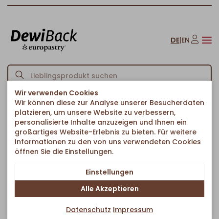
DE
|
EN
Wir verwenden Cookies
Wir können diese zur Analyse unserer Besucherdaten
Startseite
Brote & Brötchen
Baguettes
Baguettestange
/
/
/
platzieren, um unsere Website zu verbessern,
Zurück zur Artikelübersicht
personalisierte Inhalte anzuzeigen und Ihnen ein
großartiges Website-Erlebnis zu bieten. Für weitere
Informationen zu den von uns verwendeten Cookies
öffnen Sie die Einstellungen.
Einstellungen
Alle Akzeptieren
Datenschutz
Impressum
Vegan