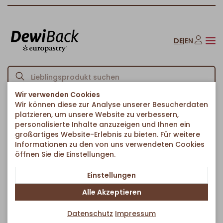
DE
|
EN
Wir verwenden Cookies
Wir können diese zur Analyse unserer Besucherdaten
Startseite
Brote & Brötchen
Brote & Ciabattas
/
/
/
platzieren, um unsere Website zu verbessern,
Vollkornbrote Mischkarton
personalisierte Inhalte anzuzeigen und Ihnen ein
Zurück zur Artikelübersicht
großartiges Website-Erlebnis zu bieten. Für weitere
Informationen zu den von uns verwendeten Cookies
öffnen Sie die Einstellungen.
Einstellungen
Alle Akzeptieren
Datenschutz
Impressum