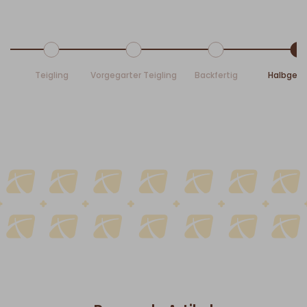
Teigling
Vorgegarter Teigling
Backfertig
Halbgeb