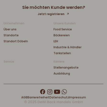
Sie möchten Kunde werden?
Jetzt registrieren
Unternehmen
Unsere Kunden
Über uns
Food Service
Standorte
Bäckereien
Standort Döbeln
LEH
Industrie & Händler
Tankstellen
Service
Karriere
Stellenangebote
Ausbildung
AGB
Barrierefreiheit
Datenschutz
Impressum
© 2025 DeWi Back Handels GmbH