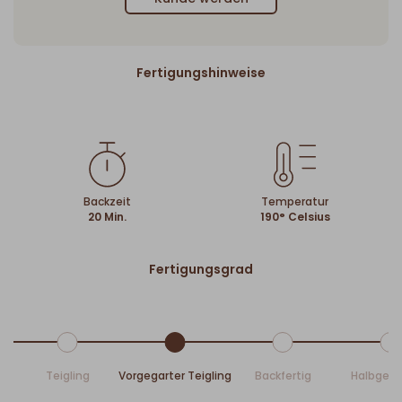
Fertigungshinweise
Backzeit
Temperatur
20 Min.
190° Celsius
Fertigungsgrad
Teigling
Vorgegarter Teigling
Backfertig
Halbgeb