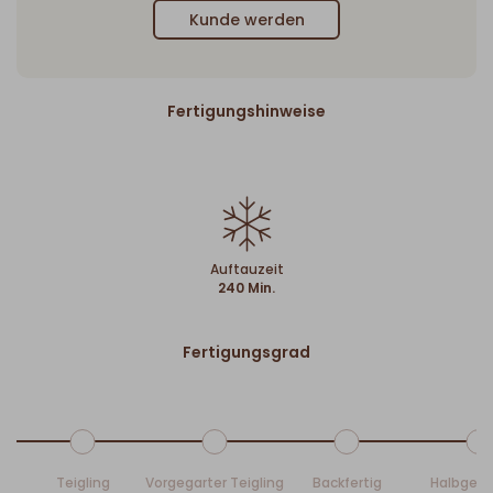
Kunde werden
Fertigungshinweise
Auftauzeit
240 Min.
Fertigungsgrad
Teigling
Vorgegarter Teigling
Backfertig
Halbgeb