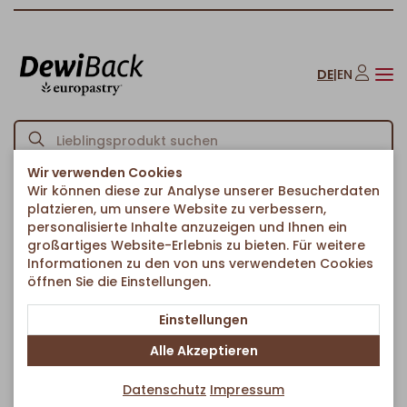
DE
|
EN
Wir verwenden Cookies
Wir können diese zur Analyse unserer Besucherdaten
Startseite
Kuchen & Süßes
Landkuchen
/
/
/
platzieren, um unsere Website zu verbessern,
Landkuchen Kirsch Streusel Ø 38cm
personalisierte Inhalte anzuzeigen und Ihnen ein
Zurück zur Artikelübersicht
großartiges Website-Erlebnis zu bieten. Für weitere
Informationen zu den von uns verwendeten Cookies
öffnen Sie die Einstellungen.
Einstellungen
Alle Akzeptieren
Datenschutz
Impressum