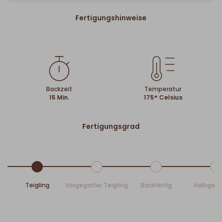
Fertigungshinweise
Backzeit
Temperatur
15 Min.
175° Celsius
Fertigungsgrad
Teigling
Vorgegarter Teigling
Backfertig
Halbgeb