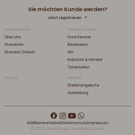
Sie möchten Kunde werden?
Jetzt registrieren
Unternehmen
Unsere Kunden
Über uns
Food Service
Standorte
Bäckereien
Standort Döbeln
LEH
Industrie & Händler
Tankstellen
Service
Karriere
Stellenangebote
Ausbildung
AGB
Barrierefreiheit
Datenschutz
Impressum
© 2025 DeWi Back Handels GmbH