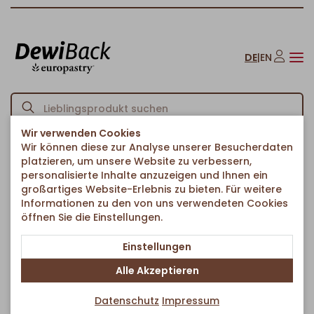
DE
|
EN
Wir verwenden Cookies
Wir können diese zur Analyse unserer Besucherdaten
Startseite
Kuchen & Süßes
Sahnestücke
/
/
/
platzieren, um unsere Website zu verbessern,
Beerenfrucht-Buttermilch Schnitte
personalisierte Inhalte anzuzeigen und Ihnen ein
Zurück zur Artikelübersicht
großartiges Website-Erlebnis zu bieten. Für weitere
Informationen zu den von uns verwendeten Cookies
öffnen Sie die Einstellungen.
Einstellungen
Alle Akzeptieren
Datenschutz
Impressum