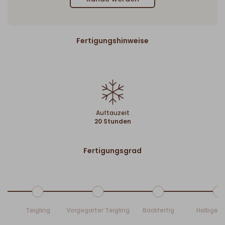
Fertigungshinweise
Auftauzeit
20 Stunden
Fertigungsgrad
Teigling
Vorgegarter Teigling
Backfertig
Halbgeb