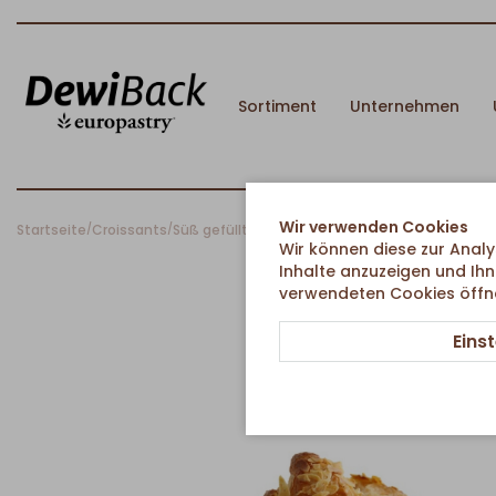
Sortiment
Unternehmen
Wir verwenden Cookies
Startseite
Croissants
Süß gefüllte Croissants
Butter-Marzipan Croi
/
/
/
Wir können diese zur Analy
Inhalte anzuzeigen und Ihn
verwendeten Cookies öffnen
Eins