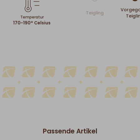
Vorgega
Teigling
Teigli
Temperatur
170-190° Celsius
Passende Artikel