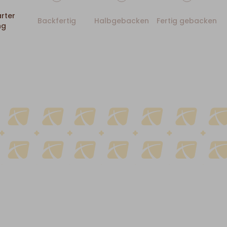
rter
Backfertig
Halbgebacken
Fertig gebacken
ng