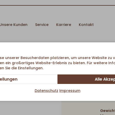
Unsere Kunden
Service
Karriere
Kontakt
ssant
se unserer Besucherdaten platzieren, um unsere Website zu v
en ein großartiges Website-Erlebnis zu bieten. Für weitere In
 Sie die Einstellungen.
tellungen
Alle Akze
Butte
Datenschutz
Impressum
Gewicht