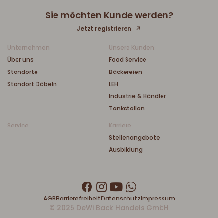
Sie möchten Kunde werden?
Jetzt registrieren
Unternehmen
Unsere Kunden
Über uns
Food Service
Standorte
Bäckereien
Standort Döbeln
LEH
Industrie & Händler
Tankstellen
Service
Karriere
Stellenangebote
Ausbildung
AGB
Barrierefreiheit
Datenschutz
Impressum
© 2025 DeWi Back Handels GmbH