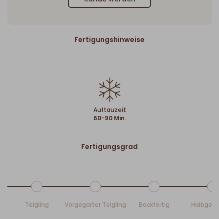
Fertigungshinweise
Auftauzeit
60-90 Min.
Fertigungsgrad
Teigling
Vorgegarter Teigling
Backfertig
Halbgeb