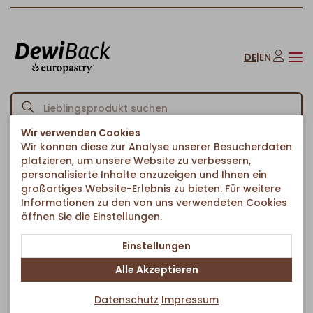
DE
|
EN
Wir verwenden Cookies
Wir können diese zur Analyse unserer Besucherdaten
Startseite
Croissants
Süß gefüllte Croissants
/
/
/
platzieren, um unsere Website zu verbessern,
Brioche Croissant Dark
personalisierte Inhalte anzuzeigen und Ihnen ein
Zurück zur Artikelübersicht
großartiges Website-Erlebnis zu bieten. Für weitere
Informationen zu den von uns verwendeten Cookies
öffnen Sie die Einstellungen.
Einstellungen
Alle Akzeptieren
Datenschutz
Impressum