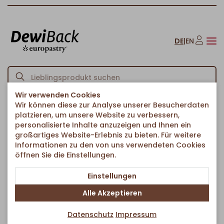
DE
|
EN
Wir verwenden Cookies
Wir können diese zur Analyse unserer Besucherdaten
Startseite
American Bakery
Bagels
Sandwichbagel Sesam
/
/
/
platzieren, um unsere Website zu verbessern,
Zurück zur Artikelübersicht
personalisierte Inhalte anzuzeigen und Ihnen ein
großartiges Website-Erlebnis zu bieten. Für weitere
Informationen zu den von uns verwendeten Cookies
öffnen Sie die Einstellungen.
Einstellungen
Alle Akzeptieren
Datenschutz
Impressum
Vegan