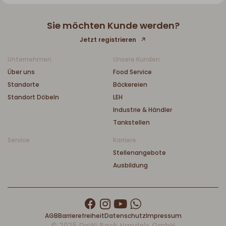
Sie möchten Kunde werden?
Jetzt registrieren
Unternehmen
Unsere Kunden
Über uns
Food Service
Standorte
Bäckereien
Standort Döbeln
LEH
Industrie & Händler
Tankstellen
Service
Karriere
Stellenangebote
Ausbildung
AGB
Barrierefreiheit
Datenschutz
Impressum
© 2025 DeWi Back Handels GmbH