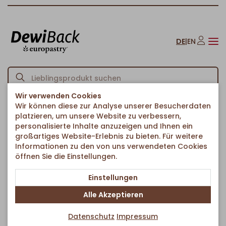
DE
|
EN
Wir verwenden Cookies
Wir können diese zur Analyse unserer Besucherdaten
Startseite
Kuchen & Süßes
Torten & Rundkuchen
/
/
/
platzieren, um unsere Website zu verbessern,
Erdbeer Buttermilch Torte
personalisierte Inhalte anzuzeigen und Ihnen ein
Zurück zur Artikelübersicht
großartiges Website-Erlebnis zu bieten. Für weitere
Informationen zu den von uns verwendeten Cookies
öffnen Sie die Einstellungen.
Einstellungen
Alle Akzeptieren
Datenschutz
Impressum