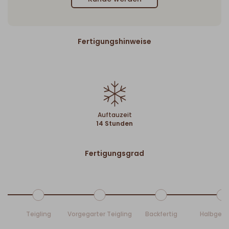
Fertigungshinweise
Auftauzeit
14 Stunden
Fertigungsgrad
Teigling
Vorgegarter Teigling
Backfertig
Halbgeb