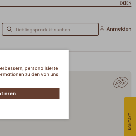
DE
|
EN
Anmelden
erbessern, personalisierte
formationen zu den von uns
ptieren
Pizzen
KONTAKT