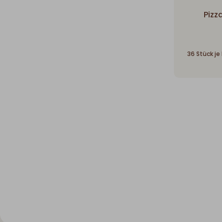
Pizz
36 Stück je