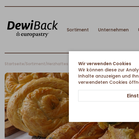
Sortiment
Unternehmen
Wir verwenden Cookies
Startseite
Sortiment
Herzhaftes & Ethno-Food
Pizzen
/
/
/
Wir können diese zur Analy
Inhalte anzuzeigen und Ihn
verwendeten Cookies öffnen
Eins