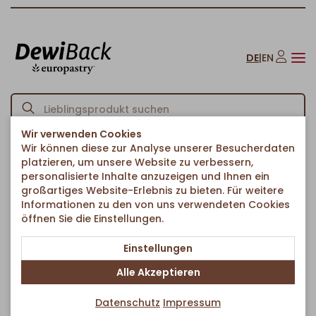
DE
|
EN
Wir verwenden Cookies
Wir können diese zur Analyse unserer Besucherdaten
Startseite
Brote & Brötchen
Brötchen
Potatoes mit Kürbiskernen
/
/
/
platzieren, um unsere Website zu verbessern,
Zurück zur Artikelübersicht
personalisierte Inhalte anzuzeigen und Ihnen ein
großartiges Website-Erlebnis zu bieten. Für weitere
Informationen zu den von uns verwendeten Cookies
öffnen Sie die Einstellungen.
Einstellungen
Alle Akzeptieren
Datenschutz
Impressum