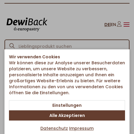
DE
|
EN
Wir verwenden Cookies
Wir können diese zur Analyse unserer Besucherdaten
Startseite
Brote & Brötchen
Brötchen
Potatoe Brötchen hell
/
/
/
platzieren, um unsere Website zu verbessern,
Zurück zur Artikelübersicht
personalisierte Inhalte anzuzeigen und Ihnen ein
großartiges Website-Erlebnis zu bieten. Für weitere
Informationen zu den von uns verwendeten Cookies
öffnen Sie die Einstellungen.
Einstellungen
Alle Akzeptieren
Datenschutz
Impressum