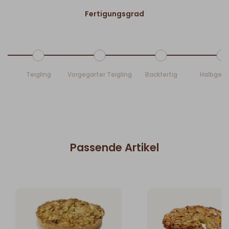
Fertigungsgrad
Teigling
Vorgegarter Teigling
Backfertig
Halbgeb
Passende Artikel