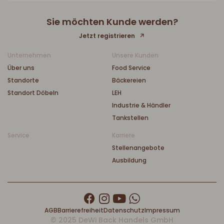
Sie möchten Kunde werden?
Jetzt registrieren
Unternehmen
Unsere Kunden
Über uns
Food Service
Standorte
Bäckereien
Standort Döbeln
LEH
Industrie & Händler
Tankstellen
Service
Karriere
Stellenangebote
Ausbildung
AGB
Barrierefreiheit
Datenschutz
Impressum
© 2025 DeWi Back Handels GmbH