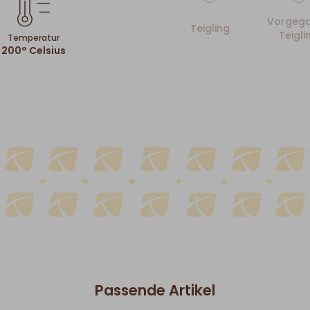
Vorgega
Teigling
Teigli
Temperatur
200° Celsius
Passende Artikel