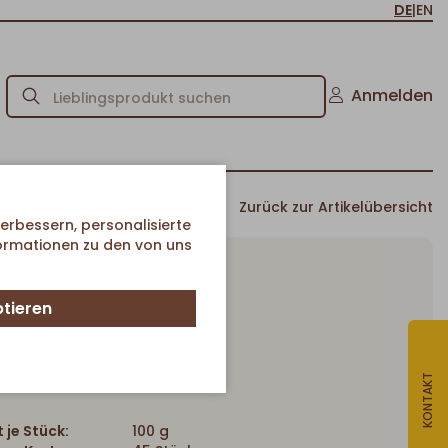
DE
|
EN
Anmelden
Zurück zur Artikelübersicht
erbessern, personalisierte
formationen zu den von uns
ptieren
Bierstange
Artikel-Nr. 253
KONTAKT
 je Stück:
100 g