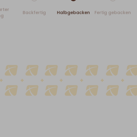
rter
Backfertig
Halbgebacken
Fertig gebacken
ng