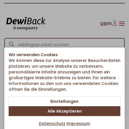
DE
|
EN
Wir verwenden Cookies
Wir können diese zur Analyse unserer Besucherdaten
Startseite
Herzhaftes & Ethno-Food
Herzhafte Snacks
/
/
/
platzieren, um unsere Website zu verbessern,
Paprika-Tomaten-Strudel
personalisierte Inhalte anzuzeigen und Ihnen ein
Zurück zur Artikelübersicht
großartiges Website-Erlebnis zu bieten. Für weitere
Informationen zu den von uns verwendeten Cookies
öffnen Sie die Einstellungen.
Einstellungen
Alle Akzeptieren
Datenschutz
Impressum