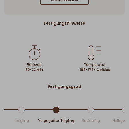
Fertigungshinweise
Backzeit
Temperatur
20-22 Min.
165-175° Celsius
Fertigungsgrad
Teigling
Vorgegarter Teigling
Backfertig
Halbgeb