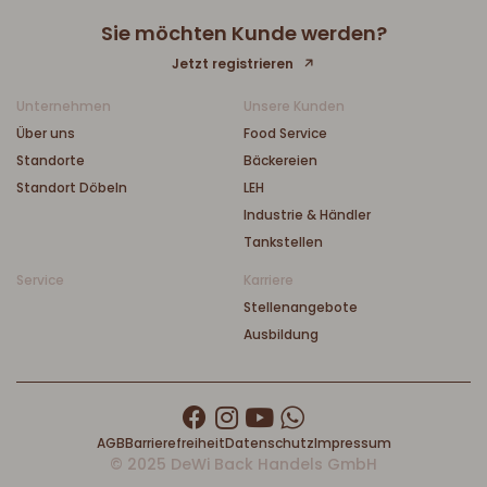
Sie möchten Kunde werden?
Jetzt registrieren
Unternehmen
Unsere Kunden
Über uns
Food Service
Standorte
Bäckereien
Standort Döbeln
LEH
Industrie & Händler
Tankstellen
Service
Karriere
Stellenangebote
Ausbildung
AGB
Barrierefreiheit
Datenschutz
Impressum
© 2025 DeWi Back Handels GmbH