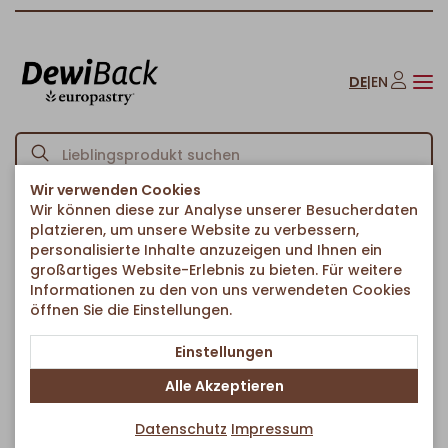
DE
|
EN
Wir verwenden Cookies
Wir können diese zur Analyse unserer Besucherdaten
Startseite
American Bakery
Cookies
Triple Chocolate Cookie
/
/
/
platzieren, um unsere Website zu verbessern,
Zurück zur Artikelübersicht
personalisierte Inhalte anzuzeigen und Ihnen ein
großartiges Website-Erlebnis zu bieten. Für weitere
Informationen zu den von uns verwendeten Cookies
öffnen Sie die Einstellungen.
Einstellungen
Alle Akzeptieren
Datenschutz
Impressum