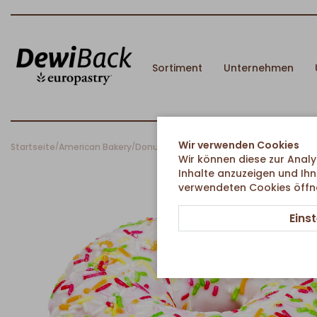
Sortiment
Unternehmen
Wir verwenden Cookies
Startseite
American Bakery
Donuts
Donut mit bunten Streusel
/
/
/
Wir können diese zur Analy
Inhalte anzuzeigen und Ihn
verwendeten Cookies öffnen
Eins