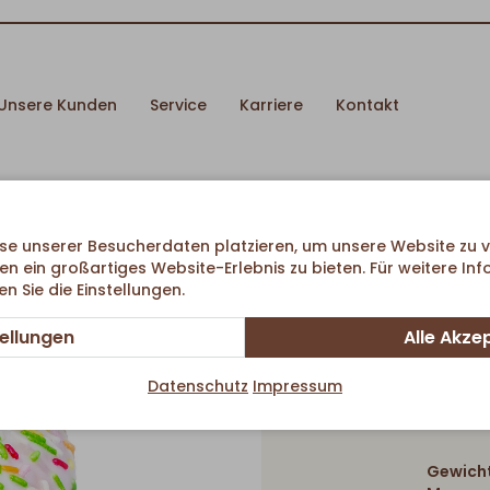
Unsere Kunden
Service
Karriere
Kontakt
se unserer Besucherdaten platzieren, um unsere Website zu v
en ein großartiges Website-Erlebnis zu bieten. Für weitere In
 Sie die Einstellungen.
tellungen
Alle Akze
Donut
Datenschutz
Impressum
Gewicht