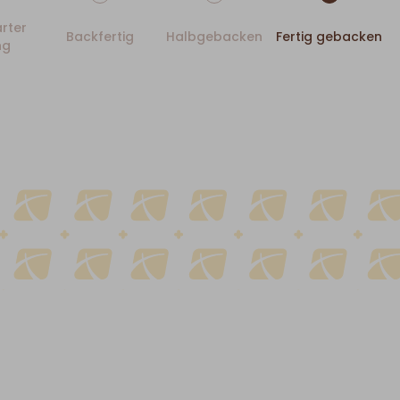
rter
Backfertig
Halbgebacken
Fertig gebacken
ng