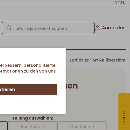
DE
|
EN
Anmelden
Zurück zur Artikelübersicht
erbessern, personalisierte
formationen zu den von uns
rschstreuselkuchen
ptieren
20er Schnitt
Artikel-Nr. 5004P
KONTAKT
Teilung auswählen:
16er Schnitt
40er Schnitt