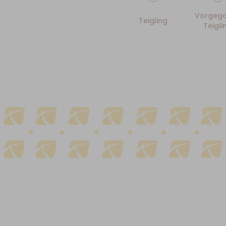
Vorgega
Teigling
Teigli