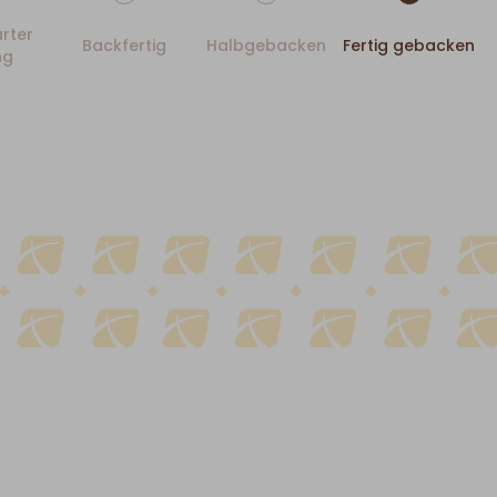
rter
Backfertig
Halbgebacken
Fertig gebacken
ng