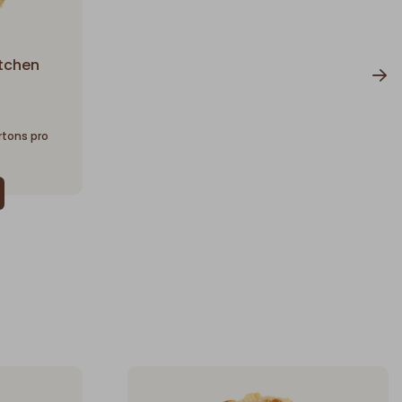
rtchen
artons pro