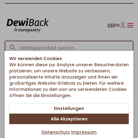
DE
|
EN
Wir verwenden Cookies
Wir können diese zur Analyse unserer Besucherdaten
Startseite
Herzhaftes & Ethno-Food
Ethno-Food
U-Börek Käse
/
/
/
platzieren, um unsere Website zu verbessern,
Zurück zur Artikelübersicht
personalisierte Inhalte anzuzeigen und Ihnen ein
großartiges Website-Erlebnis zu bieten. Für weitere
Informationen zu den von uns verwendeten Cookies
öffnen Sie die Einstellungen.
Einstellungen
Alle Akzeptieren
Datenschutz
Impressum