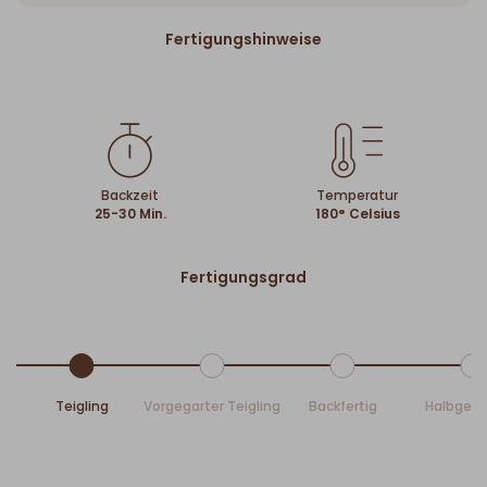
Fertigungshinweise
Backzeit
Temperatur
25-30 Min.
180° Celsius
Fertigungsgrad
Teigling
Vorgegarter Teigling
Backfertig
Halbgeb