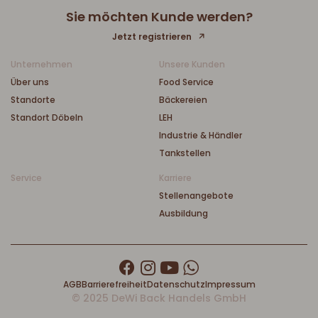
Sie möchten Kunde werden?
Jetzt registrieren
Unternehmen
Unsere Kunden
Über uns
Food Service
Standorte
Bäckereien
Standort Döbeln
LEH
Industrie & Händler
Tankstellen
Service
Karriere
Stellenangebote
Ausbildung
AGB
Barrierefreiheit
Datenschutz
Impressum
© 2025 DeWi Back Handels GmbH