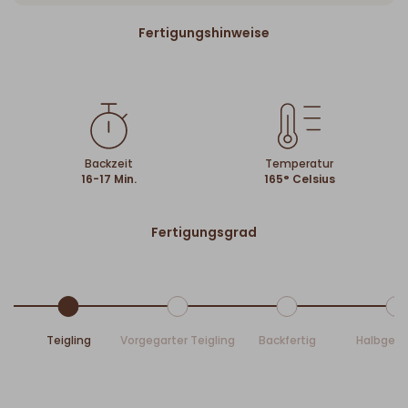
Fertigungshinweise
Backzeit
Temperatur
16-17 Min.
165° Celsius
Fertigungsgrad
Teigling
Vorgegarter Teigling
Backfertig
Halbgeb