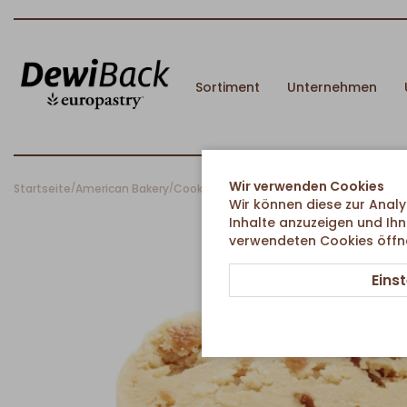
Sortiment
Unternehmen
Wir verwenden Cookies
Startseite
American Bakery
Cookies
Salted Caramel Cookie
/
/
/
Wir können diese zur Analy
Inhalte anzuzeigen und Ihn
verwendeten Cookies öffnen
Eins