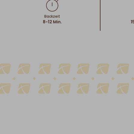
Backzeit
8-12 Min.
1