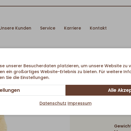
Unsere Kunden
Service
Karriere
Kontakt
se unserer Besucherdaten platzieren, um unsere Website zu v
en ein großartiges Website-Erlebnis zu bieten. Für weitere In
 Sie die Einstellungen.
tellungen
Alle Akze
Sal
Datenschutz
Impressum
Gewicht