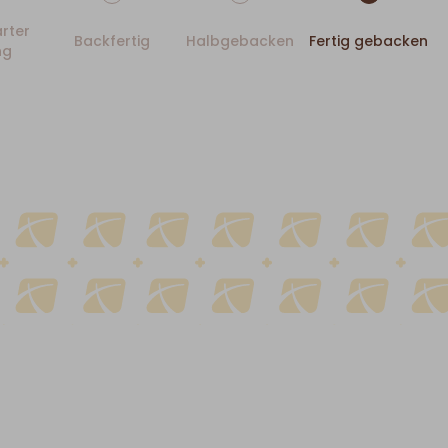
rter
Backfertig
Halbgebacken
Fertig gebacken
ng