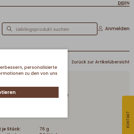
DE
|
EN
Anmelden
Zurück zur Artikelübersicht
erbessern, personalisierte
formationen zu den von uns
ptieren
Pistazien Cookie
Artikel-Nr. 61783
KONTAKT
 je Stück:
76 g