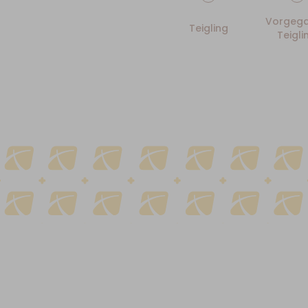
Vorgega
Teigling
Teigli