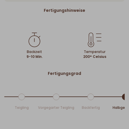
Fertigungshinweise
Backzeit
Temperatur
9-10 Min.
200° Celsius
Fertigungsgrad
Teigling
Vorgegarter Teigling
Backfertig
Halbgeb