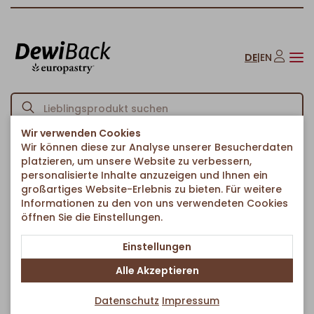
DE
|
EN
Wir verwenden Cookies
Wir können diese zur Analyse unserer Besucherdaten
Startseite
Kuchen & Süßes
Torten & Rundkuchen
/
/
/
platzieren, um unsere Website zu verbessern,
Zwetschgenkuchen mit Streusel
personalisierte Inhalte anzuzeigen und Ihnen ein
Zurück zur Artikelübersicht
großartiges Website-Erlebnis zu bieten. Für weitere
Informationen zu den von uns verwendeten Cookies
öffnen Sie die Einstellungen.
Einstellungen
Alle Akzeptieren
Datenschutz
Impressum