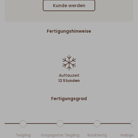
Kunde werden
Fertigungshinweise
Auftauzeit
12 Stunden
Fertigungsgrad
Teigling
Vorgegarter Teigling
Backfertig
Halbgeb