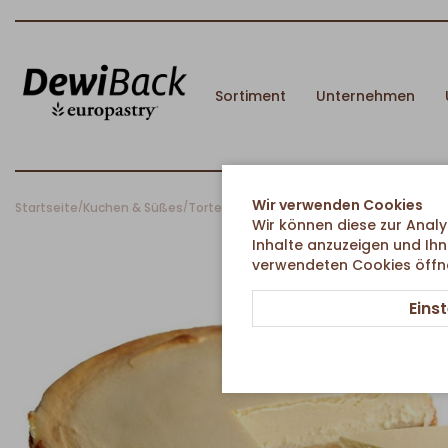
Sortiment
Unternehmen
Wir verwenden Cookies
Startseite
Kuchen & Süßes
Torten & Rundkuchen
Konditorei Käsekuc
/
/
/
Wir können diese zur Analy
Inhalte anzuzeigen und Ihn
verwendeten Cookies öffnen
Eins