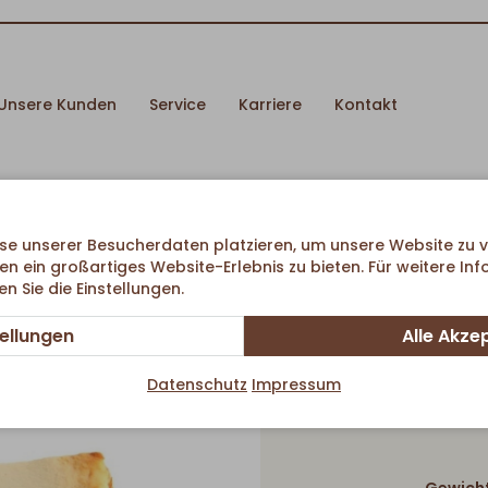
Unsere Kunden
Service
Karriere
Kontakt
hen mit Crunchy Boden
se unserer Besucherdaten platzieren, um unsere Website zu v
en ein großartiges Website-Erlebnis zu bieten. Für weitere In
 Sie die Einstellungen.
Konditore
tellungen
Alle Akze
Datenschutz
Impressum