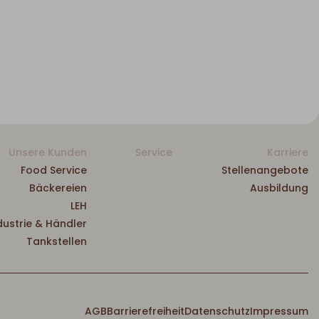
Unsere Kunden
Service
Karriere
Food Service
Stellenangebote
Bäckereien
Ausbildung
LEH
dustrie & Händler
Tankstellen
AGB
Barrierefreiheit
Datenschutz
Impressum