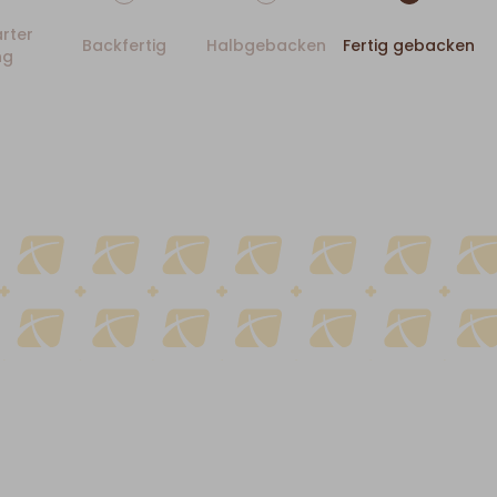
rter
Backfertig
Halbgebacken
Fertig gebacken
ng