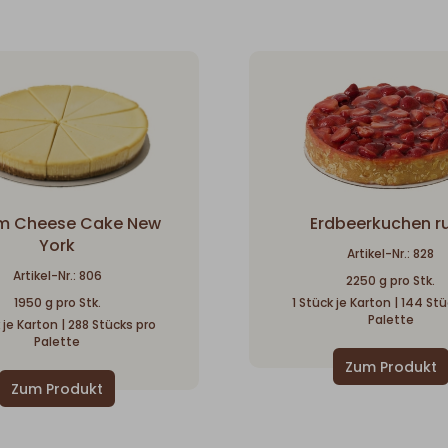
m Cheese Cake New
Erdbeerkuchen r
York
Artikel-Nr.: 828
Artikel-Nr.: 806
2250 g pro Stk.
1950 g pro Stk.
1 Stück je Karton | 144 St
Palette
 je Karton | 288 Stücks pro
Palette